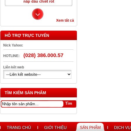
Xem tất cả
HỖ TRỢ TRỰC TUYẾN
Nick Yahoo:
(028) 386.000.57
Can Nhựa Vuông 20L
HOTLINE:
Liên kết web
TÌM KIẾM SẢN PHẨM
nắp dầu chiết rót
TRANG CHỦ
GIỚI THIỆU
SẢN PHẨM
DỊCH VỤ