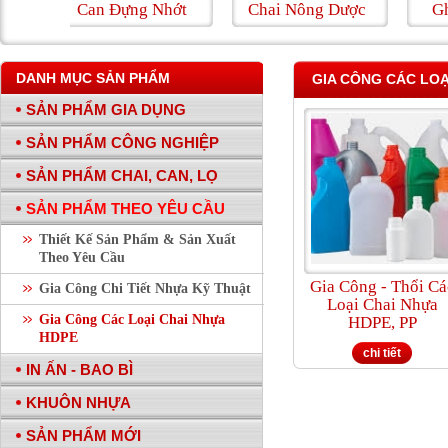
Can Đựng Nhớt
Chai Nông Dược
Ghế Bà
DANH MỤC SẢN PHẨM
GIA CÔNG CÁC LOẠ
SẢN PHẨM GIA DỤNG
SẢN PHẨM CÔNG NGHIỆP
SẢN PHẨM CHAI, CAN, LỌ
SẢN PHẨM THEO YÊU CẦU
Thiết Kế Sản Phẩm & Sản Xuất
Theo Yêu Cầu
Gia Công - Thổi Cá
Gia Công Chi Tiết Nhựa Kỹ Thuật
Loại Chai Nhựa
Gia Công Các Loại Chai Nhựa
HDPE, PP
HDPE
chi tiết
IN ẤN - BAO BÌ
KHUÔN NHỰA
SẢN PHẨM MỚI